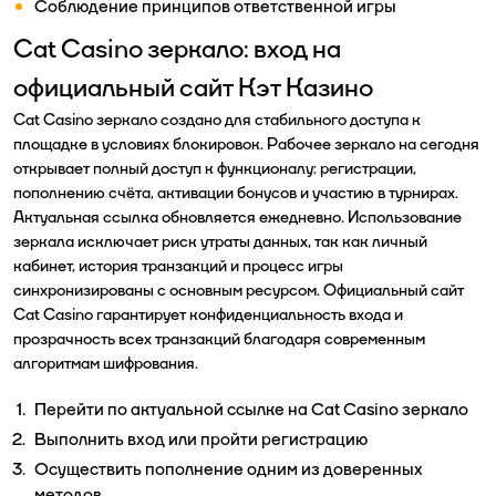
Соблюдение принципов ответственной игры
Cat Casino зеркало: вход на
официальный сайт Кэт Казино
Cat Casino зеркало создано для стабильного доступа к
площадке в условиях блокировок. Рабочее зеркало на сегодня
открывает полный доступ к функционалу: регистрации,
пополнению счёта, активации бонусов и участию в турнирах.
Актуальная ссылка обновляется ежедневно. Использование
зеркала исключает риск утраты данных, так как личный
кабинет, история транзакций и процесс игры
синхронизированы с основным ресурсом. Официальный сайт
Cat Casino гарантирует конфиденциальность входа и
прозрачность всех транзакций благодаря современным
алгоритмам шифрования.
Перейти по актуальной ссылке на Cat Casino зеркало
Выполнить вход или пройти регистрацию
Осуществить пополнение одним из доверенных
методов