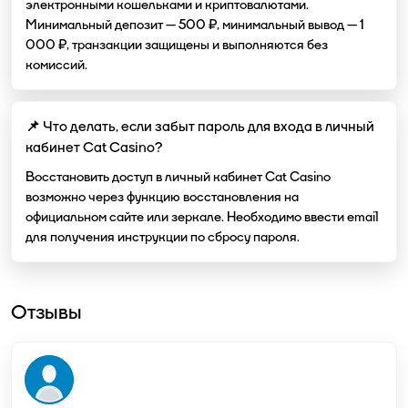
электронными кошельками и криптовалютами.
Минимальный депозит — 500 ₽, минимальный вывод — 1
000 ₽, транзакции защищены и выполняются без
комиссий.
📌 Что делать, если забыт пароль для входа в личный
кабинет Cat Casino?
Восстановить доступ в личный кабинет Cat Casino
возможно через функцию восстановления на
официальном сайте или зеркале. Необходимо ввести email
для получения инструкции по сбросу пароля.
Отзывы