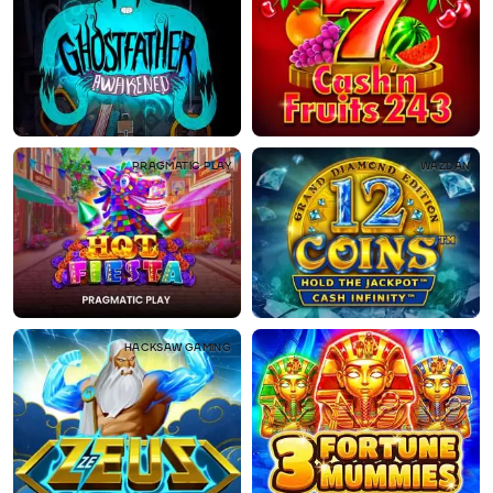
PRAGMATIC PLAY
WAZDAN
HACKSAW GAMING