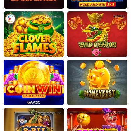
Endorphina
AMATIC
GAMZIX
HACKSAW GAMING
NOVOMATIC