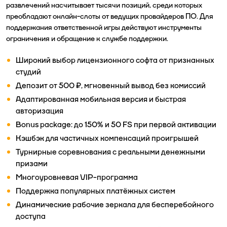
развлечений насчитывает тысячи позиций, среди которых
преобладают онлайн-слоты от ведущих провайдеров ПО. Для
поддержания ответственной игры действуют инструменты
ограничения и обращение к службе поддержки.
Широкий выбор лицензионного софта от признанных
студий
Депозит от 500 ₽, мгновенный вывод без комиссий
Адаптированная мобильная версия и быстрая
авторизация
Bonus package: до 150% и 50 FS при первой активации
Кэшбэк для частичных компенсаций проигрышей
Турнирные соревнования с реальными денежными
призами
Многоуровневая VIP-программа
Поддержка популярных платёжных систем
Динамические рабочие зеркала для бесперебойного
доступа