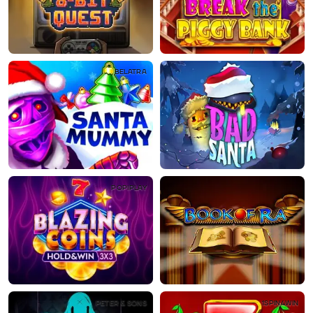
BELATRA
POPIPLAY
PETER & SONS
1SPIN4WIN