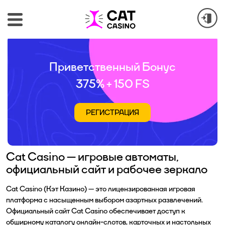
Приветственный Бонус
375% + 150 FS
РЕГИСТРАЦИЯ
Cat Casino — игровые автоматы,
официальный сайт и рабочее зеркало
Cat Casino (Кэт Казино) — это лицензированная игровая
платформа с насыщенным выбором азартных развлечений.
Официальный сайт Cat Casino обеспечивает доступ к
обширному каталогу онлайн-слотов, карточных и настольных