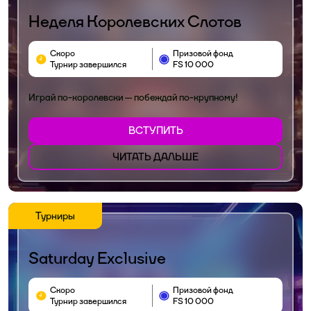
Неделя Королевских Слотов
Скоро
Призовой фонд
Турнир завершился
FS 10 000
Играй по-королевски — побеждай по-крупному!
ВСТУПИТЬ
ЧИТАТЬ ДАЛЬШЕ
Турниры
Saturday Exclusive
Скоро
Призовой фонд
Турнир завершился
FS 10 000