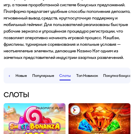
игр, а также проработанной системе бонусных предложений.
Платформа предлагает удобные способы пополнения депозита,
мгновенный вывод средств, круглосуточную поддержку и
мобильный гейминг. Для пользователей реализованы быстрые
рабочие зеркала и упрощённая процедура регистрации, что
позволяет оперативно начинать игровой процесс. Кэшбэк,
фриспины, турнирные соревнования и лояльные условия —
неотъемлемые элементы, делающие Казино Кэт одним из
заметных представителей индустрии азартных развлечений.
‹
Новые
Популярные
Слоты
Топ Новинок
Покупка бонуса
СЛОТЫ
PRAGMATIC PLAY
Endorphina