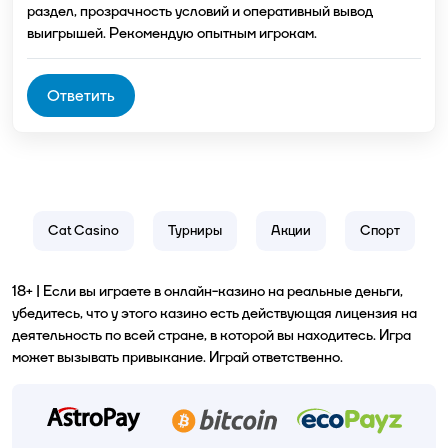
раздел, прозрачность условий и оперативный вывод
выигрышей. Рекомендую опытным игрокам.
Ответить
Cat Casino
Турниры
Акции
Спорт
18+ | Если вы играете в онлайн-казино на реальные деньги,
убедитесь, что у этого казино есть действующая лицензия на
деятельность по всей стране, в которой вы находитесь. Игра
может вызывать привыкание. Играй ответственно.